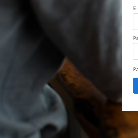
E
P
P