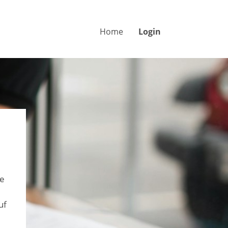
Home
Login
ie
uf