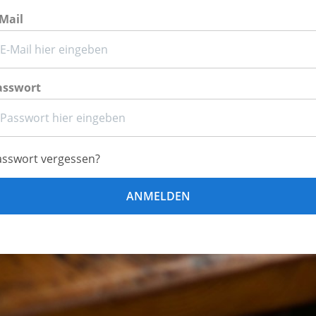
-Mail
asswort
asswort vergessen?
ANMELDEN